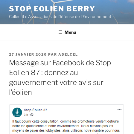
Aller
STOP EOLIEN BERRY
au
Collectif d'Associations de Défense de l’Environnement
contenu
principal
Menu
PUBLIÉ
27 JANVIER 2020
PAR
ADELCEL
LE
Message sur Facebook de Stop
Eolien 87 : donnez au
gouvernement votre avis sur
l’éolien