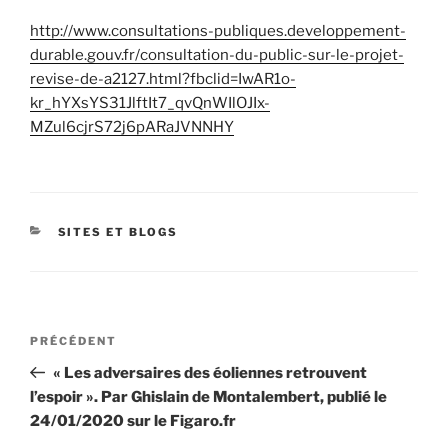
http://www.consultations-publiques.developpement-
durable.gouv.fr/consultation-du-public-sur-le-projet-
revise-de-a2127.html?fbclid=IwAR1o-
kr_hYXsYS31JlftIt7_qvQnWIlOJIx-
MZul6cjrS72j6pARaJVNNHY
CATÉGORIES
SITES ET BLOGS
Navigation
Article
PRÉCÉDENT
de
précédent
« Les adversaires des éoliennes retrouvent
l’article
l’espoir ». Par Ghislain de Montalembert, publié le
24/01/2020 sur le Figaro.fr