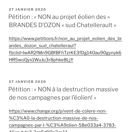
PUBLIÉ
27 JANVIER 2020
LE
Pétition : « NON au projet éolien des »
BRANDES D’OZON « sud Chatellerault »
https://www.petitions.fr/non_au_projet_eolien_des_br
andes_dozon_sud_chatelleraul?
fbclid=IwAR2fMn9GBfBFhTzrKE3fDg14Oau90gynyk6
HR5woQyx1WuJu3r8phke8LjY
PUBLIÉ
27 JANVIER 2020
LE
Pétition : « NON à la destruction massive
de nos campagnes par l’éolien! »
https://www.change.org/p/vent-de-colere-non-
%C3%A0-la-destruction-massive-de-nos-
campagnes-par-l-%C3%A9olien-58e033a4-3783-