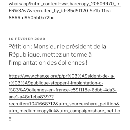
whatsapp&utm_content=washarecopy_20609970_fr-
FR%3Av7&recruited_by_id=85d5f120-5e1b-11ea-
8866-d9505b0a72bd
PUBLIÉ
16 FÉVRIER 2020
LE
Pétition : Monsieur le président de la
République, mettez un terme à
l’implantation des éoliennes !
https://www.change.org/p/pr%C3%A9sident-de-la-
r%C3%A9publique-stopper-l-implantation-d-
%C3%A9oliennes-en-france-c59f118e-6dbb-4da3-
aae1-a48e1eba8397?
recruiter=1041668712&utm_source=share_petition&
utm_medium=copylink&utm_campaign=share_petitio
n