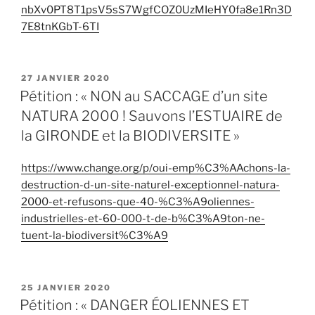
nbXv0PT8T1psV5sS7WgfCOZ0UzMIeHY0fa8e1Rn3D
7E8tnKGbT-6TI
PUBLIÉ
27 JANVIER 2020
LE
Pétition : « NON au SACCAGE d’un site
NATURA 2000 ! Sauvons l’ESTUAIRE de
la GIRONDE et la BIODIVERSITE »
https://www.change.org/p/oui-emp%C3%AAchons-la-
destruction-d-un-site-naturel-exceptionnel-natura-
2000-et-refusons-que-40-%C3%A9oliennes-
industrielles-et-60-000-t-de-b%C3%A9ton-ne-
tuent-la-biodiversit%C3%A9
PUBLIÉ
25 JANVIER 2020
LE
Pétition : « DANGER ÉOLIENNES ET