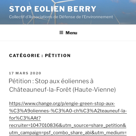
Aller
STOP EOLIEN BERRY
au
Collectif d'Associations de Défense de l’Environnement
contenu
principal
Menu
CATÉGORIE :
PÉTITION
PUBLIÉ
17 MARS 2020
LE
Pétition : Stop aux éoliennes à
Châteauneuf-la-Forêt (Haute-Vienne)
https://www.change.org/p/engie-green-stop-aux-
%C3%A9oliennes-%C3%A0-ch%C3%A2teauneuf-la-
for%C3%AAt?
recruiter=1047010836&utm_source=share_petition&
utm_campaign=psf_combo_share_abi&utm_medium=