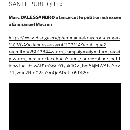
SANTÉ PUBLIQUE »
Marc DALESSANDRO
a lancé cette pétition adressée
à Emmanuel Macron
https://www.change.org/p/emmanuel-macron-danger-
%C3%A9oliennes-et-sant%C3%A9-publique?
recruiter=28012844&utm_campaign=signature_recei
pt&utm_medium=facebook&utm_source=share_petit
ion&fbclid=IwAR1m36nrYiysk4GV_Bct5kjMWAEaYbV
74_vmu7HmC2zn3mQqADefF0SDS5c