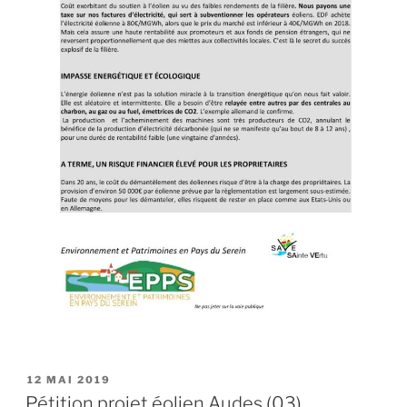
PUBLIÉ
12 MAI 2019
LE
Pétition projet éolien Audes (03)