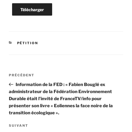
Télécharger
CATÉGORIES
PÉTITION
Navigation
Article
PRÉCÉDENT
de
précédent
Information de la FED : « Fabien Bouglé ex
l’article
administrateur de la Fédération Environnement
Durable était l’invité de FranceTV/info pour
présenter son livre « Eoliennes la face noire de la
transition écologique ».
Article
SUIVANT