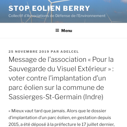
Aller
STOP EOLIEN BERRY
au
Collectif d'Associations de Défense de l’Environnement
contenu
principal
Menu
PUBLIÉ
25 NOVEMBRE 2019
PAR
ADELCEL
LE
Message de l’association « Pour la
Sauvegarde du Visuel Extérieur » :
voter contre l’implantation d’un
parc éolien sur la commune de
Sassierges-St-Germain (Indre)
« Mieux vaut tard que jamais. Alors que le dossier
d’implantation d’un parc éolien, en gestation depuis
2015, a été déposé à la préfecture le 17 juillet dernier,