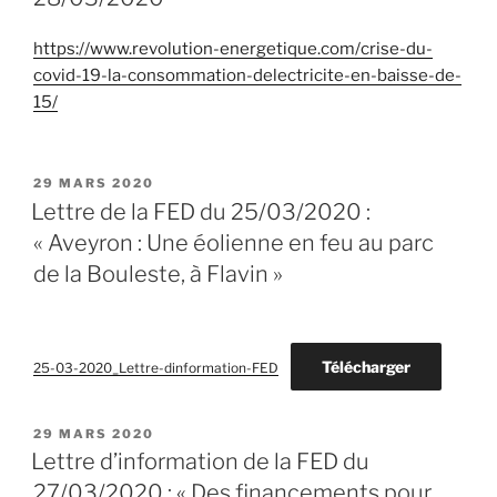
https://www.revolution-energetique.com/crise-du-
covid-19-la-consommation-delectricite-en-baisse-de-
15/
PUBLIÉ
29 MARS 2020
LE
Lettre de la FED du 25/03/2020 :
« Aveyron : Une éolienne en feu au parc
de la Bouleste, à Flavin »
Télécharger
25-03-2020_Lettre-dinformation-FED
PUBLIÉ
29 MARS 2020
LE
Lettre d’information de la FED du
27/03/2020 : « Des financements pour