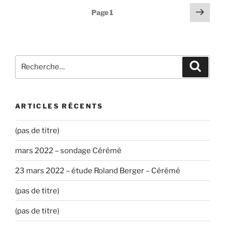
Pagination
Page
Page
1
suiv
des
publications
Recherche
Recher
pour
:
ARTICLES RÉCENTS
(pas de titre)
mars 2022 – sondage Cérémé
23 mars 2022 – étude Roland Berger – Cérémé
(pas de titre)
(pas de titre)