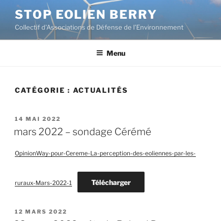
Aller
STOP EOLIEN BERRY
au
Collectif d'Associations de Défense de l’Environnement
contenu
principal
Menu
CATÉGORIE :
ACTUALITÉS
PUBLIÉ
14 MAI 2022
LE
mars 2022 – sondage Cérémé
OpinionWay-pour-Cereme-La-perception-des-eoliennes-par-les-
Télécharger
ruraux-Mars-2022-1
PUBLIÉ
12 MARS 2022
LE