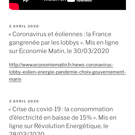
PUBLIÉ
3 AVRIL 2020
LE
« Coronavirus et éoliennes : la France
gangrenée par les lobbys ». Mis en ligne
sur Economie Matin, le 30/03/2020
http://www.economiematin.fr/news-coronavirus-
lobby-eolien-energie-pandemie-choix-gouvernement-
marin
PUBLIÉ
3 AVRIL 2020
LE
« Crise du covid-19 : la consommation
d’électricité en baisse de 15% ». Mis en
ligne sur Révolution Energétique, le
28/03/2020