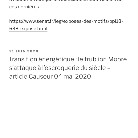
ces dernières.
https://www.senat.fr/leg/exposes-des-motifs/ppl18-
638-expose.html
PUBLIÉ
21 JUIN 2020
LE
Transition énergétique : le trublion Moore
s’attaque à l’escroquerie du siècle –
article Causeur 04 mai 2020