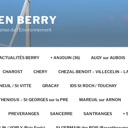
EN BERRY
fense de l’Environnement
ACTUALITÉS BERRY
+ ANJOUIN (36)
AUGY sur AUBOIS
CHAROST
CHERY
CHEZAL-BENOIT – VILLECELIN – L
NEUIL / St VITTE
GRACAY
IDS St ROCH / TOUCHAY
HENIOUX – St GEORGES sur la PRE
MAREUIL sur ARNON
PREVERANGES
SANCERRE
SANTRANGES
+ 
IN / VORLY (Bois Forts)
St GERMAIN des BOIS (Barantheaume