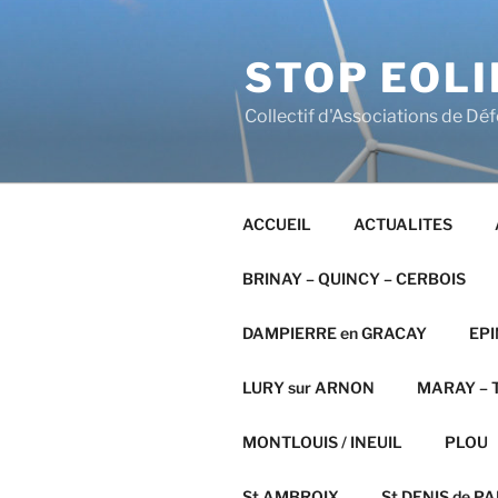
Aller
au
STOP EOLI
contenu
principal
Collectif d'Associations de Dé
ACCUEIL
ACTUALITES
BRINAY – QUINCY – CERBOIS
DAMPIERRE en GRACAY
EPI
LURY sur ARNON
MARAY – T
MONTLOUIS / INEUIL
PLOU
St AMBROIX
St DENIS de PAL