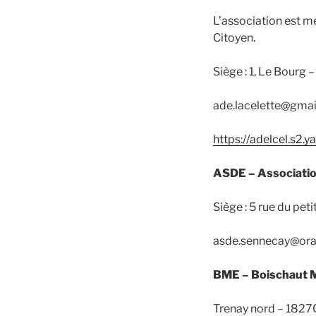
L’association est me
Citoyen.
Siège : 1, Le Bourg 
ade.lacelette@gma
https://adelcel.s2
ASDE – Associatio
Siège : 5 rue du pet
asde.sennecay@ora
BME – Boischaut 
Trenay nord – 182