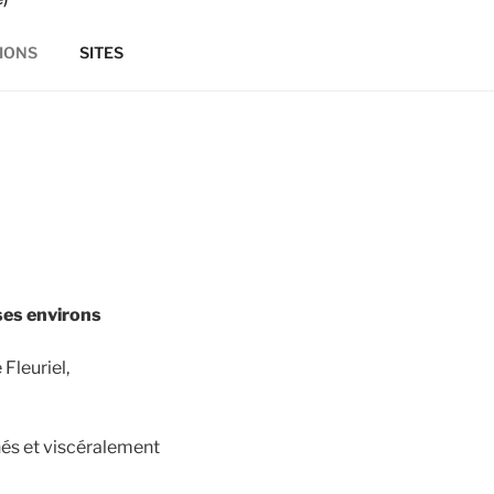
IONS
SITES
ses environs
Fleuriel,
nés et viscéralement