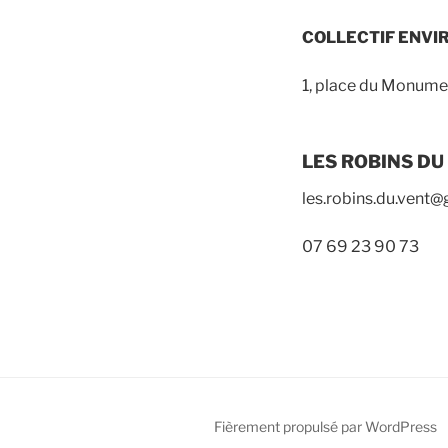
COLLECTIF ENVI
1, place du Monum
LES ROBINS DU
les.robins.du.vent
07 69 23 90 73
Fièrement propulsé par WordPress