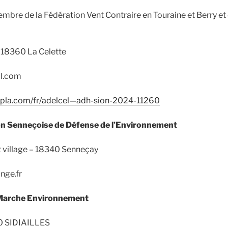
mbre de la Fédération Vent Contraire en Touraine et Berry et d
– 18360 La Celette
il.com
.yapla.com/fr/adelcel—adh-sion-2024-11260
n Senneçoise de Défense de l’Environnement
it village – 18340 Senneçay
nge.fr
Marche Environnement
70 SIDIAILLES