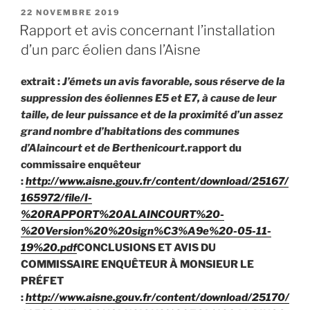
PUBLIÉ
22 NOVEMBRE 2019
LE
Rapport et avis concernant l’installation
d’un parc éolien dans l’Aisne
extrait :
J’émets un avis favorable, sous réserve de la
suppression des éoliennes E5 et E7, à cause de leur
taille, de leur puissance et de la proximité d’un assez
grand nombre d’habitations des communes
d’Alaincourt et de Berthenicourt.
rapport du
commissaire enquêteur
:
http://www.aisne.gouv.fr/content/download/25167/
165972/file/I-
%20RAPPORT%20ALAINCOURT%20-
%20Version%20%20sign%C3%A9e%20-05-11-
19%20.pdf
CONCLUSIONS ET AVIS DU
COMMISSAIRE ENQUÊTEUR À MONSIEUR LE
PRÉFET
:
http://www.aisne.gouv.fr/content/download/25170/