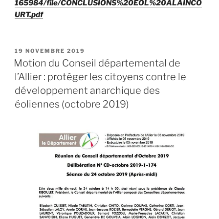
165984/file/CONCLUSIONS%20EOL%20ALAINCO
URT.pdf
PUBLIÉ
19 NOVEMBRE 2019
LE
Motion du Conseil départemental de
l’Allier : protéger les citoyens contre le
développement anarchique des
éoliennes (octobre 2019)