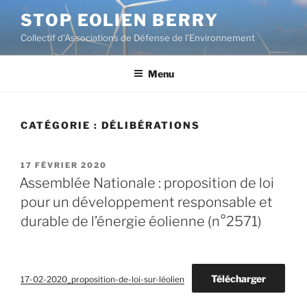
Aller
STOP EOLIEN BERRY
au
Collectif d'Associations de Défense de l’Environnement
contenu
principal
Menu
CATÉGORIE :
DÉLIBÉRATIONS
PUBLIÉ
17 FÉVRIER 2020
LE
Assemblée Nationale : proposition de loi
pour un développement responsable et
durable de l’énergie éolienne (n°2571)
Télécharger
17-02-2020_proposition-de-loi-sur-léolien