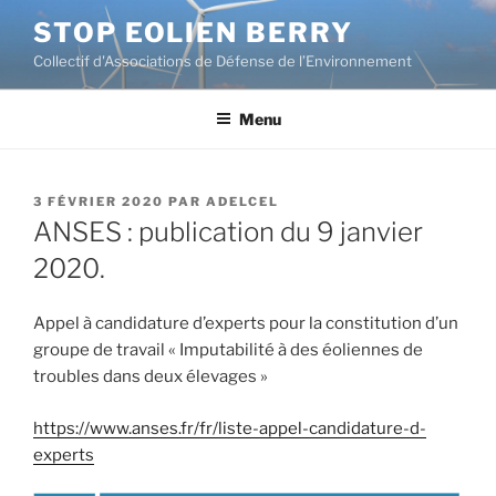
Aller
STOP EOLIEN BERRY
au
Collectif d'Associations de Défense de l’Environnement
contenu
principal
Menu
PUBLIÉ
3 FÉVRIER 2020
PAR
ADELCEL
LE
ANSES : publication du 9 janvier
2020.
Appel à candidature d’experts pour la constitution d’un
groupe de travail « Imputabilité à des éoliennes de
troubles dans deux élevages »
https://www.anses.fr/fr/liste-appel-candidature-d-
experts