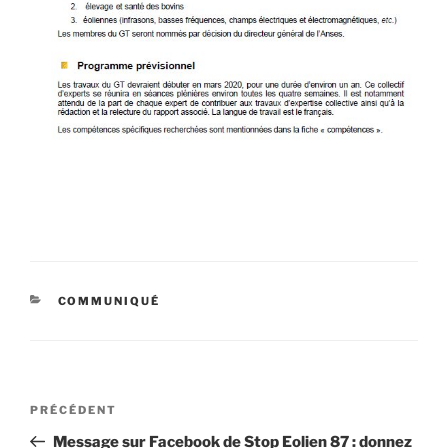
CATÉGORIES
COMMUNIQUÉ
Navigation
Article
PRÉCÉDENT
de
précédent
Message sur Facebook de Stop Eolien 87 : donnez