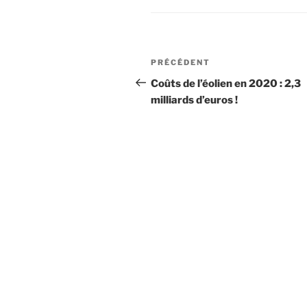
Navigation
Article
PRÉCÉDENT
de
précédent
Coûts de l’éolien en 2020 : 2,3
milliards d’euros !
l’article