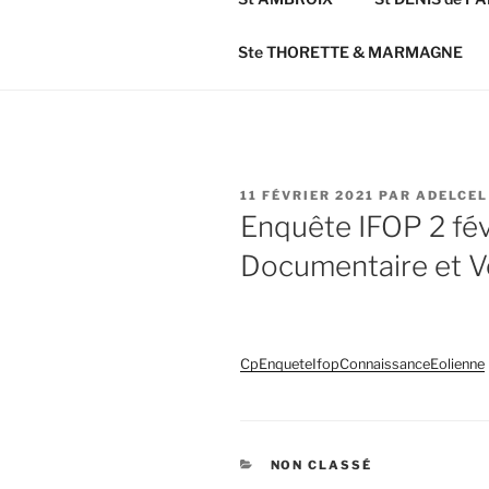
Ste THORETTE & MARMAGNE
PUBLIÉ
11 FÉVRIER 2021
PAR
ADELCEL
LE
Enquête IFOP 2 fév
Documentaire et V
CpEnqueteIfopConnaissanceEolienne
CATÉGORIES
NON CLASSÉ