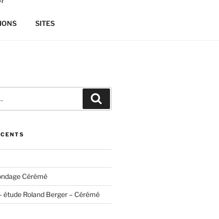
IONS
SITES
Recherche
ÉCENTS
ondage Cérémé
– étude Roland Berger – Cérémé