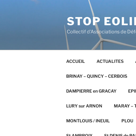
Aller
au
STOP EOLI
contenu
principal
Collectif d'Associations de Dé
ACCUEIL
ACTUALITES
BRINAY – QUINCY – CERBOIS
DAMPIERRE en GRACAY
EPI
LURY sur ARNON
MARAY – T
MONTLOUIS / INEUIL
PLOU
St AMBROIX
St DENIS de PAL