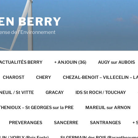
EN BERRY
fense de l’Environnement
ACTUALITÉS BERRY
+ ANJOUIN (36)
AUGY sur AUBOIS
CHAROST
CHERY
CHEZAL-BENOIT – VILLECELIN – L
NEUIL / St VITTE
GRACAY
IDS St ROCH / TOUCHAY
HENIOUX – St GEORGES sur la PRE
MAREUIL sur ARNON
PREVERANGES
SANCERRE
SANTRANGES
+ 
IN / VORLY (Bois Forts)
St GERMAIN des BOIS (Barantheaume