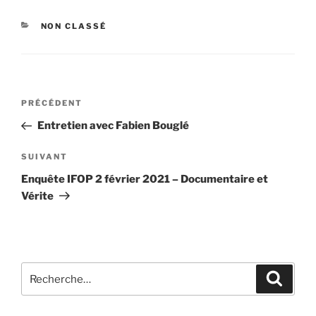
CATÉGORIES
NON CLASSÉ
Navigation
Article
PRÉCÉDENT
de
précédent
Entretien avec Fabien Bouglé
l’article
Article
SUIVANT
suivant
Enquête IFOP 2 février 2021 – Documentaire et
Vérite
Recherche
Recher
pour
: