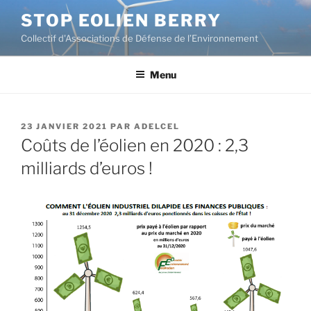
Aller
STOP EOLIEN BERRY
au
Collectif d'Associations de Défense de l’Environnement
contenu
principal
Menu
PUBLIÉ
23 JANVIER 2021
PAR
ADELCEL
LE
Coûts de l’éolien en 2020 : 2,3
milliards d’euros !