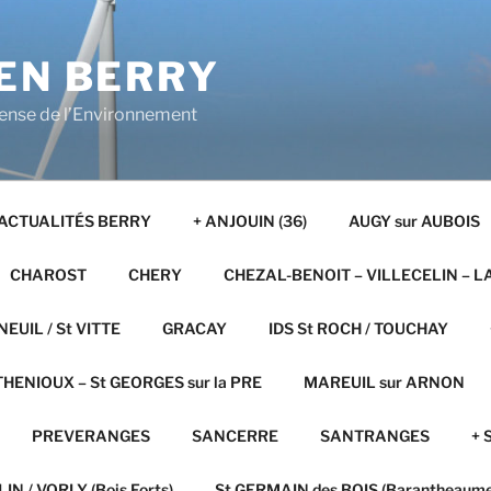
EN BERRY
fense de l’Environnement
ACTUALITÉS BERRY
+ ANJOUIN (36)
AUGY sur AUBOIS
CHAROST
CHERY
CHEZAL-BENOIT – VILLECELIN – L
NEUIL / St VITTE
GRACAY
IDS St ROCH / TOUCHAY
HENIOUX – St GEORGES sur la PRE
MAREUIL sur ARNON
PREVERANGES
SANCERRE
SANTRANGES
+ 
IN / VORLY (Bois Forts)
St GERMAIN des BOIS (Barantheaume