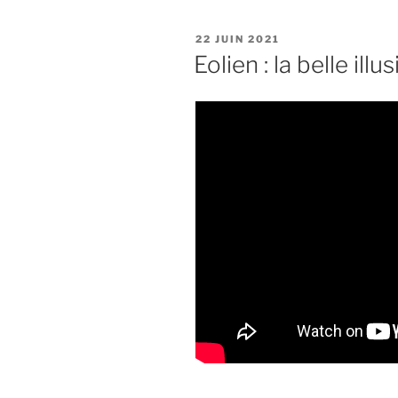
PUBLIÉ
22 JUIN 2021
LE
Eolien : la belle illu