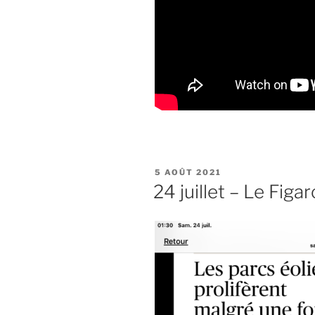
PUBLIÉ
5 AOÛT 2021
LE
24 juillet – Le Figar