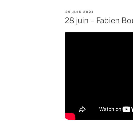
PUBLIÉ
29 JUIN 2021
LE
28 juin – Fabien B