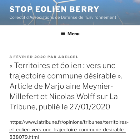
Aller
STOP EOLIEN BERRY
au
Collectif d'Associations de Défense de l’Environnement
contenu
principal
Menu
PUBLIÉ
3 FÉVRIER 2020
PAR
ADELCEL
LE
« Territoires et éolien : vers une
trajectoire commune désirable ».
Article de Marjolaine Meynier-
Millefert et Nicolas Wolff sur La
Tribune, publié le 27/01/2020
https://www.latribune.fr/opinions/tribunes/territoires-
et-eolien-vers-une-trajectoire-commune-desirable-
838079.html