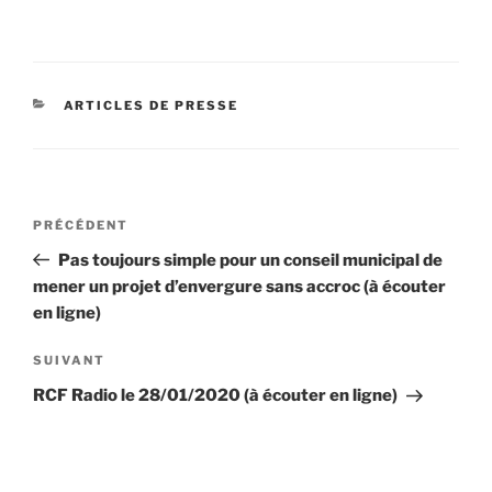
CATÉGORIES
ARTICLES DE PRESSE
Navigation
Article
PRÉCÉDENT
de
précédent
Pas toujours simple pour un conseil municipal de
l’article
mener un projet d’envergure sans accroc (à écouter
en ligne)
Article
SUIVANT
suivant
RCF Radio le 28/01/2020 (à écouter en ligne)