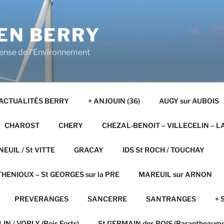
EN BERRY
fense de l’Environnement
ACTUALITÉS BERRY
+ ANJOUIN (36)
AUGY sur AUBOIS
CHAROST
CHERY
CHEZAL-BENOIT – VILLECELIN – L
NEUIL / St VITTE
GRACAY
IDS St ROCH / TOUCHAY
HENIOUX – St GEORGES sur la PRE
MAREUIL sur ARNON
PREVERANGES
SANCERRE
SANTRANGES
+ 
IN / VORLY (Bois Forts)
St GERMAIN des BOIS (Barantheaume