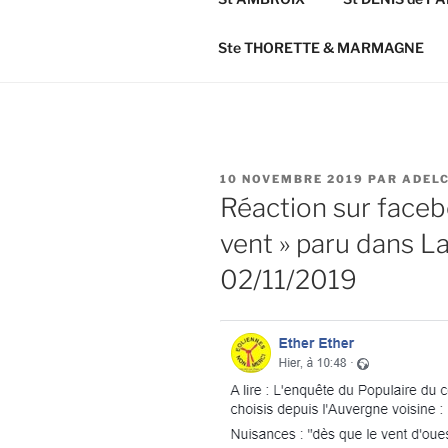
Ste THORETTE & MARMAGNE
PUBLIÉ
10 NOVEMBRE 2019
PAR
ADEL
LE
Réaction sur faceboo
vent » paru dans L
02/11/2019