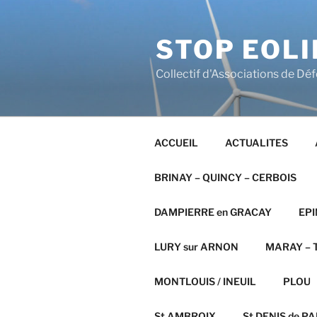
Aller
au
STOP EOLI
contenu
principal
Collectif d'Associations de Dé
ACCUEIL
ACTUALITES
BRINAY – QUINCY – CERBOIS
DAMPIERRE en GRACAY
EPI
LURY sur ARNON
MARAY – T
MONTLOUIS / INEUIL
PLOU
St AMBROIX
St DENIS de PAL