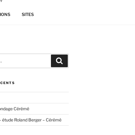
IONS
SITES
Recherche
ÉCENTS
ondage Cérémé
– étude Roland Berger – Cérémé