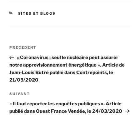
CATÉGORIES
SITES ET BLOGS
Navigation
Article
PRÉCÉDENT
de
précédent
« Coronavirus : seul le nucléaire peut assurer
l’article
notre approvisionnement énergétique ». Article de
Jean-Louis Butré publié dans Contrepoints, le
21/03/2020
Article
SUIVANT
suivant
« Il faut reporter les enquêtes publiques ». Article
publié dans Ouest France Vendée, le 24/03/2020