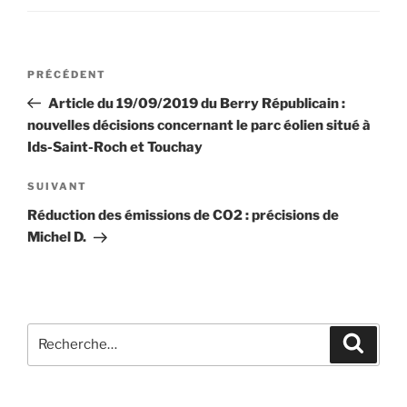
Navigation
Article
PRÉCÉDENT
de
précédent
Article du 19/09/2019 du Berry Républicain :
l’article
nouvelles décisions concernant le parc éolien situé à
Ids-Saint-Roch et Touchay
Article
SUIVANT
suivant
Réduction des émissions de CO2 : précisions de
Michel D.
Recherche
Recher
pour
: