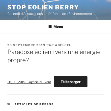
Aller
STOP EOLIEN BERRY
au
Collectif d'Associations de Défense de l’Environnement
contenu
principal
Menu
PUBLIÉ
28 SEPTEMBRE 2019
PAR
ADELCEL
LE
Paradoxe éolien : vers une énergie
propre?
Télécharger
28_09_2019-L-agonie-du-vent
CATÉGORIES
ARTICLES DE PRESSE