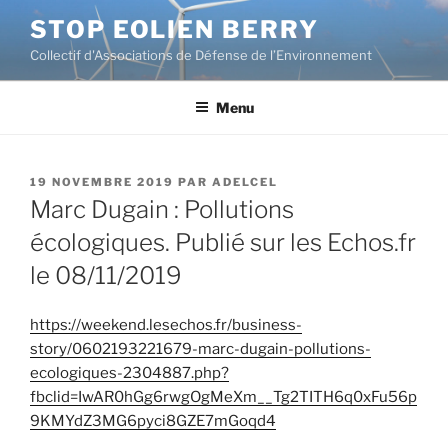
Aller
STOP EOLIEN BERRY
au
Collectif d'Associations de Défense de l’Environnement
contenu
principal
Menu
PUBLIÉ
19 NOVEMBRE 2019
PAR
ADELCEL
LE
Marc Dugain : Pollutions
écologiques. Publié sur les Echos.fr
le 08/11/2019
https://weekend.lesechos.fr/business-
story/0602193221679-marc-dugain-pollutions-
ecologiques-2304887.php?
fbclid=IwAR0hGg6rwgOgMeXm__Tg2TITH6q0xFu56p
9KMYdZ3MG6pyci8GZE7mGoqd4