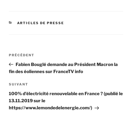
CATÉGORIES
ARTICLES DE PRESSE
Navigation
Article
PRÉCÉDENT
de
précédent
Fabien Bouglé demande au Président Macron la
l’article
fin des éoliennes sur FranceTV info
Article
SUIVANT
suivant
100% d’électricité renouvelable en France ? (publié le
13.11.2019 sur le
https://www.lemondedelenergie.com/)