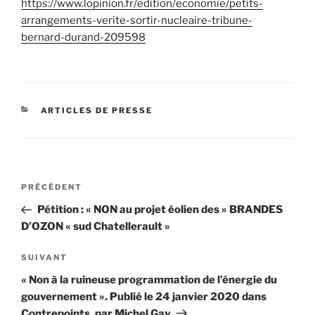
https://www.lopinion.fr/edition/economie/petits-
arrangements-verite-sortir-nucleaire-tribune-
bernard-durand-209598
CATÉGORIES
ARTICLES DE PRESSE
Navigation
Article
PRÉCÉDENT
de
précédent
Pétition : « NON au projet éolien des » BRANDES
l’article
D’OZON « sud Chatellerault »
Article
SUIVANT
suivant
« Non à la ruineuse programmation de l’énergie du
gouvernement ». Publié le 24 janvier 2020 dans
Contrepoints, par Michel Gay