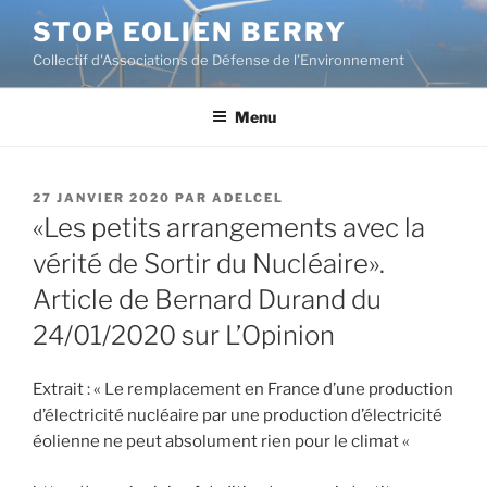
Aller
STOP EOLIEN BERRY
au
Collectif d'Associations de Défense de l’Environnement
contenu
principal
Menu
PUBLIÉ
27 JANVIER 2020
PAR
ADELCEL
LE
«Les petits arrangements avec la
vérité de Sortir du Nucléaire».
Article de Bernard Durand du
24/01/2020 sur L’Opinion
Extrait : « Le remplacement en France d’une production
d’électricité nucléaire par une production d’électricité
éolienne ne peut absolument rien pour le climat «