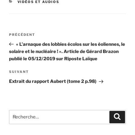
CATÉGORIES
VIDÉOS ET AUDIOS
Navigation
Article
PRÉCÉDENT
de
précédent
« L’arnaque des lobbies écolos sur les éoliennes, le
l’article
solaire et le nucléaire ! ». Article de Gérard Brazon
publié le 05/12/2019 sur Riposte Laïque
Article
SUIVANT
suivant
Extrait du rapport Aubert (tome 2 p.98)
Recherche
Recher
pour
: