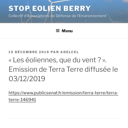
Aller
STOP EOLIEN BERRY
au
Collectif d'Associations de Défense de l’Environnement
contenu
principal
Menu
PUBLIÉ
15 DÉCEMBRE 2019
PAR
ADELCEL
LE
« Les éoliennes, que du vent ? ».
Emission de Terra Terre diffusée le
03/12/2019
https://www.publicsenat.fr/emission/terra-terre/terra-
terre-146941