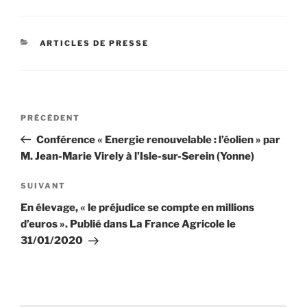
CATÉGORIES
ARTICLES DE PRESSE
Navigation
Article
PRÉCÉDENT
de
précédent
Conférence « Energie renouvelable : l’éolien » par
l’article
M. Jean-Marie Virely à l’Isle-sur-Serein (Yonne)
Article
SUIVANT
suivant
En élevage, « le préjudice se compte en millions
d’euros ». Publié dans La France Agricole le
31/01/2020