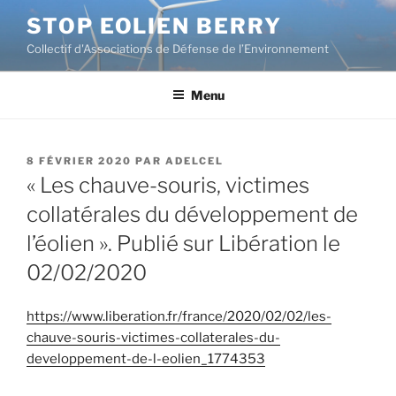
Aller
STOP EOLIEN BERRY
au
Collectif d'Associations de Défense de l’Environnement
contenu
principal
Menu
PUBLIÉ
8 FÉVRIER 2020
PAR
ADELCEL
LE
« Les chauve-souris, victimes
collatérales du développement de
l’éolien ». Publié sur Libération le
02/02/2020
https://www.liberation.fr/france/2020/02/02/les-
chauve-souris-victimes-collaterales-du-
developpement-de-l-eolien_1774353