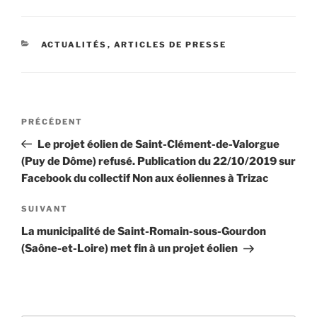
CATÉGORIES
ACTUALITÉS
,
ARTICLES DE PRESSE
Navigation
Article
PRÉCÉDENT
de
précédent
Le projet éolien de Saint-Clément-de-Valorgue
l’article
(Puy de Dôme) refusé. Publication du 22/10/2019 sur
Facebook du collectif Non aux éoliennes à Trizac
Article
SUIVANT
suivant
La municipalité de Saint-Romain-sous-Gourdon
(Saône-et-Loire) met fin à un projet éolien