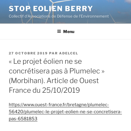
Aller
STOP EOLIEN BERRY
au
Collectif d'Associations de Défense de l’Environnement
contenu
principal
Menu
PUBLIÉ
27 OCTOBRE 2019
PAR
ADELCEL
LE
« Le projet éolien ne se
concrétisera pas à Plumelec »
(Morbihan). Article de Ouest
France du 25/10/2019
https://www.ouest-france.fr/bretagne/plumelec-
56420/plumelec-le-projet-eolien-ne-se-concretisera-
pas-6581853