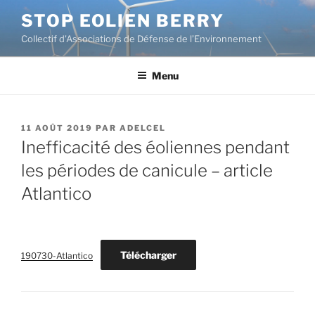
Aller
STOP EOLIEN BERRY
au
Collectif d'Associations de Défense de l’Environnement
contenu
principal
Menu
PUBLIÉ
11 AOÛT 2019
PAR
ADELCEL
LE
Inefficacité des éoliennes pendant
les périodes de canicule – article
Atlantico
Télécharger
190730-Atlantico