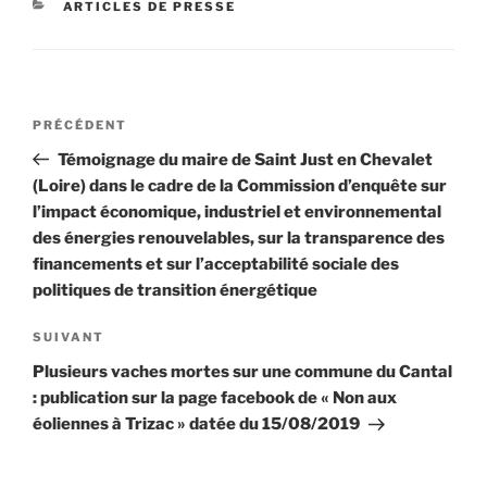
CATÉGORIES
ARTICLES DE PRESSE
Navigation
Article
PRÉCÉDENT
de
précédent
Témoignage du maire de Saint Just en Chevalet
l’article
(Loire) dans le cadre de la Commission d’enquête sur
l’impact économique, industriel et environnemental
des énergies renouvelables, sur la transparence des
financements et sur l’acceptabilité sociale des
politiques de transition énergétique
Article
SUIVANT
suivant
Plusieurs vaches mortes sur une commune du Cantal
: publication sur la page facebook de « Non aux
éoliennes à Trizac » datée du 15/08/2019