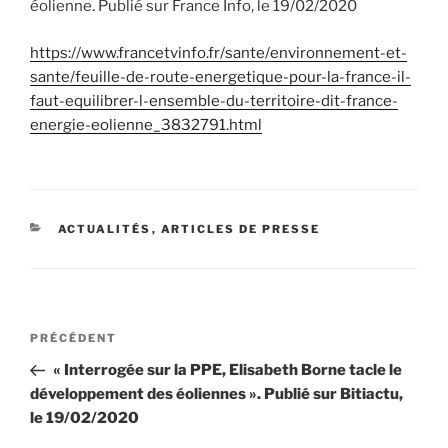
éolienne. Publié sur France Info, le 19/02/2020
https://www.francetvinfo.fr/sante/environnement-et-
sante/feuille-de-route-energetique-pour-la-france-il-
faut-equilibrer-l-ensemble-du-territoire-dit-france-
energie-eolienne_3832791.html
CATÉGORIES
ACTUALITÉS
,
ARTICLES DE PRESSE
Navigation
Article
PRÉCÉDENT
de
précédent
« Interrogée sur la PPE, Elisabeth Borne tacle le
l’article
développement des éoliennes ». Publié sur Bitiactu,
le 19/02/2020