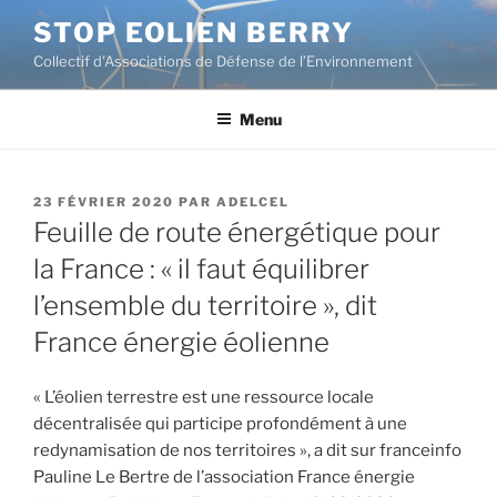
Aller
STOP EOLIEN BERRY
au
Collectif d'Associations de Défense de l’Environnement
contenu
principal
Menu
PUBLIÉ
23 FÉVRIER 2020
PAR
ADELCEL
LE
Feuille de route énergétique pour
la France : « il faut équilibrer
l’ensemble du territoire », dit
France énergie éolienne
« L’éolien terrestre est une ressource locale
décentralisée qui participe profondément à une
redynamisation de nos territoires », a dit sur franceinfo
Pauline Le Bertre de l’association France énergie