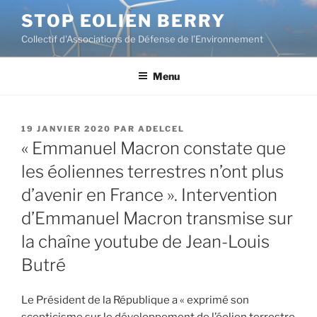
Aller
STOP EOLIEN BERRY
au
Collectif d'Associations de Défense de l’Environnement
contenu
principal
Menu
PUBLIÉ
19 JANVIER 2020
PAR
ADELCEL
LE
« Emmanuel Macron constate que
les éoliennes terrestres n’ont plus
d’avenir en France ». Intervention
d’Emmanuel Macron transmise sur
la chaîne youtube de Jean-Louis
Butré
Le Président de la République a « exprimé son