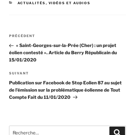
CATÉGORIES
ACTUALITÉS
,
VIDÉOS ET AUDIOS
Navigation
Article
PRÉCÉDENT
de
précédent
« Saint-Georges-sur-la-Prée (Cher) : un projet
l’article
éolien contesté ». Article du Berry Républicain du
15/01/2020
Article
SUIVANT
suivant
Publication sur Facebook de Stop Eolien 87 au sujet
de l’émission sur la problématique éolienne de Tout
Compte Fait du 11/01/2020
Recherche
Recher