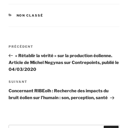
CATÉGORIES
NON CLASSÉ
Navigation
Article
PRÉCÉDENT
de
précédent
« Rétablir la vérité » sur la production éolienne.
l’article
Article de Michel Negynas sur Contrepoints, publié le
04/03/2020
Article
SUIVANT
suivant
Concernant RIBEolh : Recherche des impacts du
bruit éolien sur l’humain : son, perception, santé
Recherche