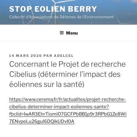
Aller
STOP EOLIEN BERRY
au
Collectif d'Associations de Défense de l’Environnement
contenu
principal
Menu
PUBLIÉ
14 MARS 2020
PAR
ADELCEL
LE
Concernant le Projet de recherche
Cibelius (déterminer l’impact des
éoliennes sur la santé)
https://www.cerema.fr/fr/actualites/projet-recherche-
cibelius-determiner-impact-eoliennes-sante?
fbclid=IwAR3EhrTioml07GCFPbBB1p9r3RPbG1Ze8Wi
7ENvpeLu26gul6DQikUDvI0A