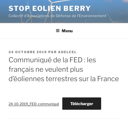
Aller
STOP EOLIEN BERRY
au
Collectif d'Associations de Défense de l’Environnement
contenu
principal
Menu
PUBLIÉ
24 OCTOBRE 2019
PAR
ADELCEL
LE
Communiqué de la FED : les
français ne veulent plus
d’éoliennes terrestres sur la France
Télécharger
24-10-2019_FED-communiqué