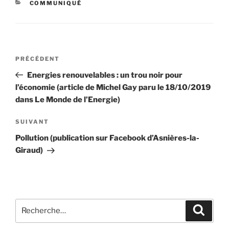
CATÉGORIES
COMMUNIQUÉ
Navigation
Article
PRÉCÉDENT
de
précédent
Energies renouvelables : un trou noir pour
l’article
l’économie (article de Michel Gay paru le 18/10/2019
dans Le Monde de l’Energie)
Article
SUIVANT
suivant
Pollution (publication sur Facebook d’Asnières-la-
Giraud)
Recherche
Recher
pour
: