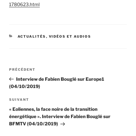
1780623.html
CATÉGORIES
ACTUALITÉS
,
VIDÉOS ET AUDIOS
Navigation
Article
PRÉCÉDENT
de
précédent
Interview de Fabien Bouglé sur Europe1
l’article
(04/10/2019)
Article
SUIVANT
suivant
« Eoliennes, la face noire de la transition
énergétique ». Interview de Fabien Bouglé sur
BFMTV (04/10/2019)