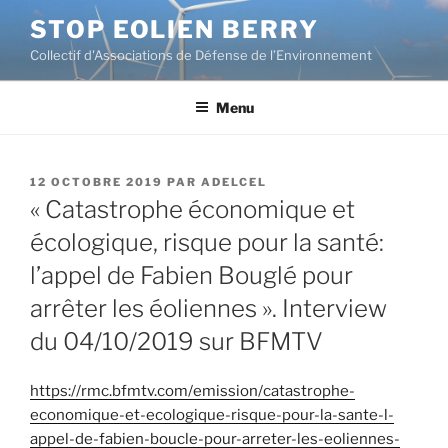
Aller
STOP EOLIEN BERRY
au
Collectif d'Associations de Défense de l’Environnement
contenu
principal
Menu
PUBLIÉ
12 OCTOBRE 2019
PAR
ADELCEL
LE
« Catastrophe économique et
écologique, risque pour la santé:
l’appel de Fabien Bouglé pour
arrêter les éoliennes ». Interview
du 04/10/2019 sur BFMTV
https://rmc.bfmtv.com/emission/catastrophe-
economique-et-ecologique-risque-pour-la-sante-l-
appel-de-fabien-boucle-pour-arreter-les-eoliennes-