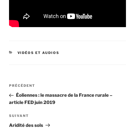
CATÉGORIES
VIDÉOS ET AUDIOS
Navigation
Article
PRÉCÉDENT
de
précédent
Éoliennes : le massacre de la France rurale –
l’article
article FED juin 2019
Article
SUIVANT
suivant
Aridité des sols