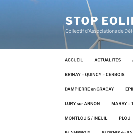
Aller
au
STOP EOLI
contenu
principal
Collectif d'Associations de Dé
ACCUEIL
ACTUALITES
BRINAY – QUINCY – CERBOIS
DAMPIERRE en GRACAY
EPI
LURY sur ARNON
MARAY – T
MONTLOUIS / INEUIL
PLOU
St AMBROIX
St DENIS de PAL