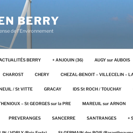
EN BERRY
fense de l’Environnement
ACTUALITÉS BERRY
+ ANJOUIN (36)
AUGY sur AUBOIS
CHAROST
CHERY
CHEZAL-BENOIT – VILLECELIN – L
NEUIL / St VITTE
GRACAY
IDS St ROCH / TOUCHAY
HENIOUX – St GEORGES sur la PRE
MAREUIL sur ARNON
PREVERANGES
SANCERRE
SANTRANGES
+ 
IN / VORLY (Bois Forts)
St GERMAIN des BOIS (Barantheaume