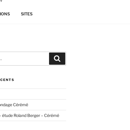
IONS
SITES
Recherche
ÉCENTS
ondage Cérémé
– étude Roland Berger – Cérémé