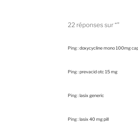
22 réponses sur “”
Ping :
doxycycline mono 100mg ca
Ping :
prevacid otc 15 mg
Ping :
lasix generic
Ping :
lasix 40 mg pill