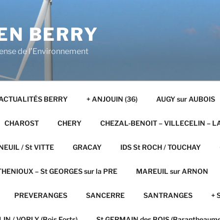
EN BERRY
fense de l’Environnement
ACTUALITÉS BERRY
+ ANJOUIN (36)
AUGY sur AUBOIS
CHAROST
CHERY
CHEZAL-BENOIT – VILLECELIN – L
NEUIL / St VITTE
GRACAY
IDS St ROCH / TOUCHAY
HENIOUX – St GEORGES sur la PRE
MAREUIL sur ARNON
PREVERANGES
SANCERRE
SANTRANGES
+ 
IN / VORLY (Bois Forts)
St GERMAIN des BOIS (Barantheaume