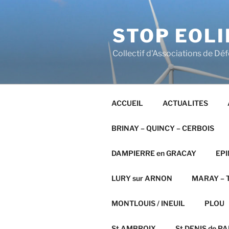
Aller
au
STOP EOLI
contenu
principal
Collectif d'Associations de Dé
ACCUEIL
ACTUALITES
BRINAY – QUINCY – CERBOIS
DAMPIERRE en GRACAY
EPI
LURY sur ARNON
MARAY – T
MONTLOUIS / INEUIL
PLOU
St AMBROIX
St DENIS de PAL